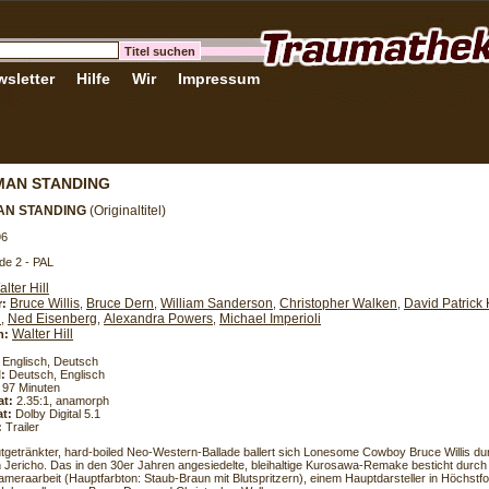
sletter
Hilfe
Wir
Impressum
MAN STANDING
AN STANDING
(Originaltitel)
96
de 2 - PAL
lter Hill
Bruce Willis
Bruce Dern
William Sanderson
Christopher Walken
David Patrick 
r:
,
,
,
,
d
Ned Eisenberg
Alexandra Powers
Michael Imperioli
,
,
,
Walter Hill
h:
Englisch, Deutsch
l:
Deutsch, Englisch
97 Minuten
at:
2.35:1, anamorph
t:
Dolby Digital 5.1
:
Trailer
blutgetränkter, hard-boiled Neo-Western-Ballade ballert sich Lonesome Cowboy Bruce Willis d
 Jericho. Das in den 30er Jahren angesiedelte, bleihaltige Kurosawa-Remake besticht durch
ameraarbeit (Hauptfarbton: Staub-Braun mit Blutspritzern), einem Hauptdarsteller in Höchstfo