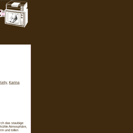
Kelly
Karina
,
urch das staubige
 kühle Atmosphäre,
rm und tollen