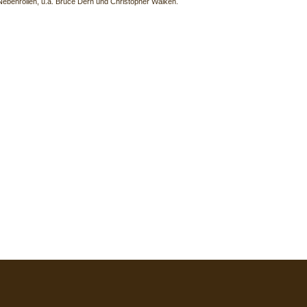
Nebenrollen, u.a. Bruce Dern und Christopher Walken.