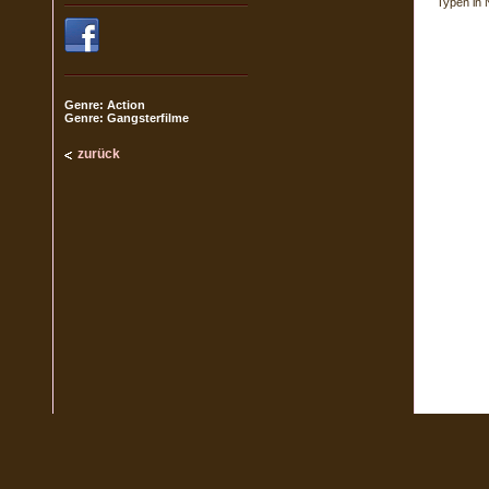
Typen in 
Genre: Action
Genre: Gangsterfilme
zurück