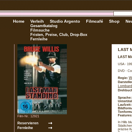
Home
Verleih
Studio Argento
Filmcafé
Shop
New
Gesamtkatalog
Filmsuche
Fristen, Preise, Club, Drop-Box
Fernleihe
LAST 
LAST M
USA - 19
DVD - Co
Wa
Regie:
Darstelle
Lombar
Drehbuc
Sprache:
Untertite
Laufzeit:
Bildform
Tonforma
Features
Film-Nr.: 12921
In Hills 
Städtchen
präzise K