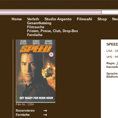
Home
Verleih
Studio Argento
Filmcafé
Shop
New
Gesamtkatalog
Filmsuche
Fristen, Preise, Club, Drop-Box
Fernleihe
SPEE
USA - 19
VHS - P
J
Regie:
Darstell
Sprache
Bildform
Film-Nr.: 1354