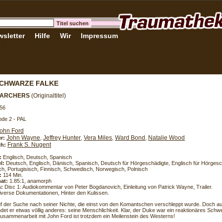
sletter
Hilfe
Wir
Impressum
SCHWARZE FALKE
EARCHERS
(Originaltitel)
56
de 2 - PAL
ohn Ford
John Wayne
Jeffrey Hunter
Vera Miles
Ward Bond
Natalie Wood
er:
,
,
,
,
Frank S. Nugent
h:
:
Englisch, Deutsch, Spanisch
l:
Deutsch, Englisch, Dänisch, Spanisch, Deutsch für Hörgeschädigte, Englisch für Hörgesc
ch, Portugisisch, Finnisch, Schwedisch, Norwegisch, Polnisch
:
114 Min.
at:
1.85:1, anamorph
s:
Disc 1: Audiokommentar von Peter Bogdanovich, Einleitung von Patrick Wayne, Trailer.
diverse Dokumentationen, Hinter den Kulissen.
uf der Suche nach seiner Nichte, die einst von den Komantschen verschleppt wurde. Doch a
det er etwas völlig anderes: seine Menschlichkeit. Klar, der Duke war ein reaktionäres Schwe
Zusammenarbeit mit John Ford ist trotzdem ein Meilenstein des Westerns!