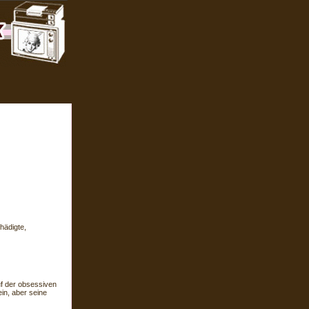
hädigte,
uf der obsessiven
in, aber seine