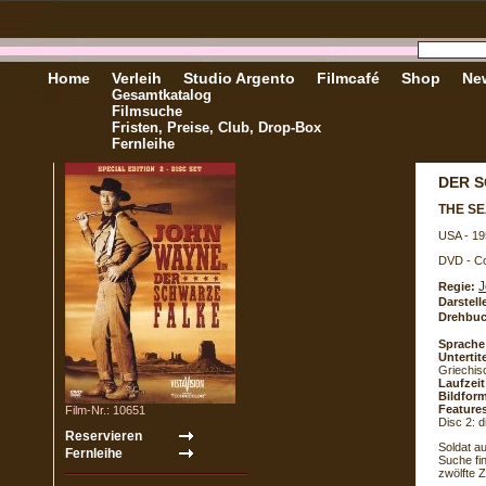
Home
Verleih
Studio Argento
Filmcafé
Shop
New
Gesamtkatalog
Filmsuche
Fristen, Preise, Club, Drop-Box
Fernleihe
DER 
THE S
USA - 19
DVD - Co
J
Regie:
Darstell
Drehbuc
Sprache
Untertite
Griechis
Laufzeit
Bildform
Feature
Film-Nr.: 10651
Disc 2: 
Soldat a
Suche fin
zwölfte 