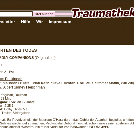
sletter
Hilfe
Wir
Impressum
RTEN DES TODES
ADLY COMPANIONS
(Originaltitel)
61
de 2 - PAL
am Peckinpah
Maureen O'Hara
Brian Keith
Steve Cochran
Chill Wills
Strother Martin
Will Wri
r:
,
,
,
,
,
Albert Sidney Fleischman
h:
Englisch, Deutsch
89 Min.
eigabe FSK:
ab 12 Jahre
at:
2.35:1
t:
Dolby Digital 5.1
:
Trailer; Bildergalerie
th als Ex-Revolverheld, der Maureen O'Hara durch das Gebiet der Apachen begleitet, um den
 Sohnes wieder gut zu machen. Peckinpahs Debütfilm enthält schon viele seiner späteren Sti
desillusionierter Western. Ein früher Vorläufer von Eastwoods UNFORGIVEN.