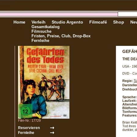
Home
Verleih
Studio Argento
Filmcafé
Shop
New
Gesamtkatalog
Filmsuche
Fristen, Preise, Club, Drop-Box
Fernleihe
GEFÄH
THE DE
USA - 19
DVD - Co
S
Regie:
Darstelle
Drehbuc
Sprache:
Laufzeit:
Altersfr
Bildform
Tonforma
Features
Film-Nr.: 17729
Brian Kei
Tod ihres
dunkler, 