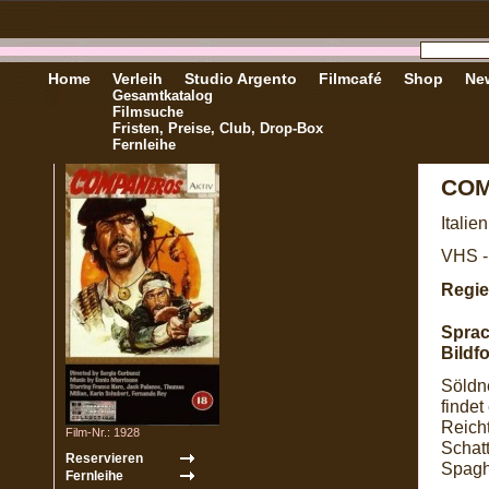
Home
Verleih
Studio Argento
Filmcafé
Shop
New
Gesamtkatalog
Filmsuche
Fristen, Preise, Club, Drop-Box
Fernleihe
CO
Italie
VHS -
Regie
Sprac
Bildf
Söldne
findet
Reicht
Film-Nr.: 1928
Schatt
Spagh