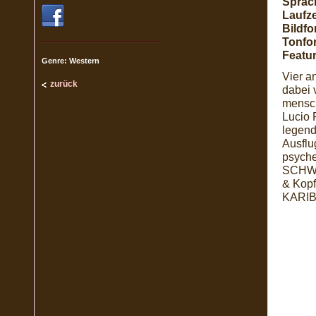
Sprac
Laufze
Bildfo
Tonfo
Featur
Genre: Western
Vier a
zurück
dabei 
mensch
Lucio
legend
Ausflu
psyche
SCHWAR
& Kopf
KARIBI