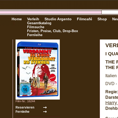
Home
Verleih
Studio Argento
Filmcafé
Shop
New
Gesamtkatalog
Filmsuche
Fristen, Preise, Club, Drop-Box
Fernleihe
VER
I QU
THE 
THE 
Italien
DVD - 
Regie
Darste
Film-Nr.: 16244
Harry
Drehb