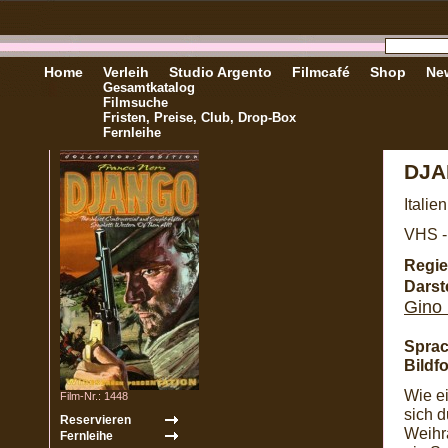
Home
Verleih
Studio Argento
Filmcafé
Shop
New
Gesamtkatalog
Filmsuche
Fristen, Preise, Club, Drop-Box
Fernleihe
DJA
Italie
VHS -
Regie
Darste
Gino 
Sprac
Bildf
Wie ei
Film-Nr.: 1448
sich 
Weihr