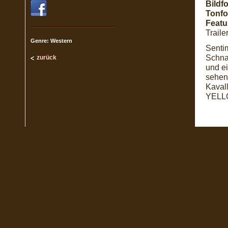
Bildf
Tonfo
Featu
Traile
Genre: Western
Senti
Schna
zurück
und e
sehen 
Kaval
YELLO