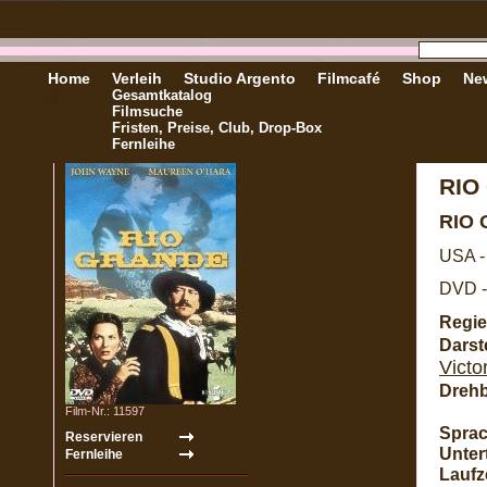
Home
Verleih
Studio Argento
Filmcafé
Shop
New
Gesamtkatalog
Filmsuche
Fristen, Preise, Club, Drop-Box
Fernleihe
RIO
RIO
USA -
DVD -
Regie
Darste
Victo
Dreh
Film-Nr.: 11597
Sprac
Untert
Laufze