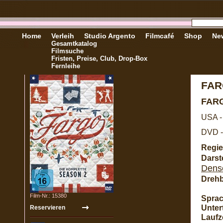
Home
Verleih
Studio Argento
Filmcafé
Shop
New
Gesamtkatalog
Filmsuche
Fristen, Preise, Club, Drop-Box
Fernleihe
FAR
FAR
USA -
DVD -
Regie
Darste
Dens
Dreh
Film-Nr.: 15380
Sprac
Untert
Laufze