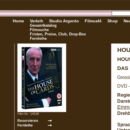
Home
Verleih
Studio Argento
Filmcafé
Shop
New
Gesamtkatalog
Filmsuche
Fristen, Preise, Club, Drop-Box
Fernleihe
HOU
HOU
DAS
Gross
DVD -
Regie
Darste
Emma
Dreh
Film-Nr.: 14539
Sprac