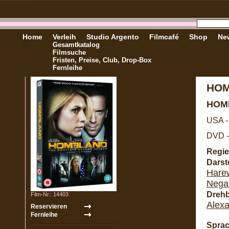
Home
Verleih
Studio Argento
Filmcafé
Shop
New
Gesamtkatalog
Filmsuche
Fristen, Preise, Club, Drop-Box
Fernleihe
HOM
HOM
USA -
DVD -
Regie
Darste
Hare
Nega
Dreh
Film-Nr.: 14403
Alex
Sprac