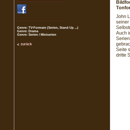
Bildfo
Tonfo
John L
seiner
Selbst
Genre: TV-Formate (Serien, Stand Up ...)
Genre: Drama
Auch i
Genre: Serien / Miniserien
Serien
gebrac
zurück
Seite s
dritte