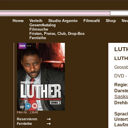
Home
Verleih
Studio Argento
Filmcafé
Shop
New
Gesamtkatalog
Filmsuche
Fristen, Preise, Club, Drop-Box
Fernleihe
LUTH
LUTH
Grossb
DVD - 
Regie
Darste
Saski
Drehb
Film-Nr.: 13648
Sprac
Unterti
Laufze