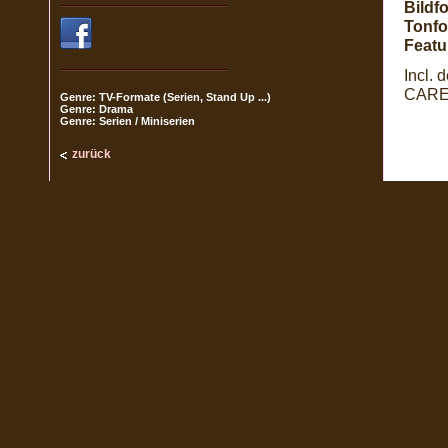
Bildf
Tonfo
Featu
Incl.
CARE 
Genre: TV-Formate (Serien, Stand Up ...)
Genre: Drama
Genre: Serien / Miniserien
zurück