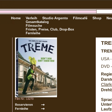
Home
Verleih
Studio Argento
Filmcafé
Shop
New
Gesamtkatalog
Filmsuche
Fristen, Preise, Club, Drop-Box
Fernleihe
TRE
TRE
USA -
DVD -
Regie
Darste
Clark
Dreh
Film-Nr.: 13270
Sprac
Untert
Laufze