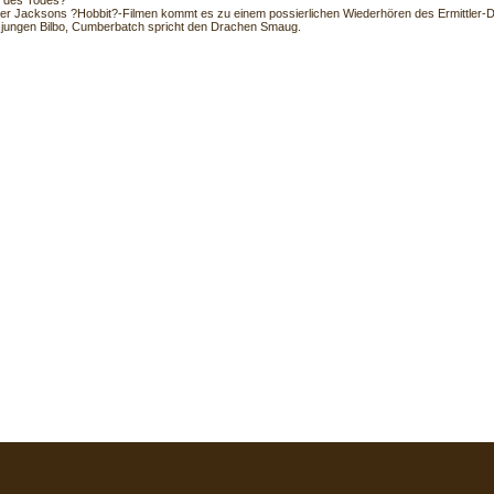
 des Todes?
ter Jacksons ?Hobbit?-Filmen kommt es zu einem possierlichen Wiederhören des Ermittler
n jungen Bilbo, Cumberbatch spricht den Drachen Smaug.