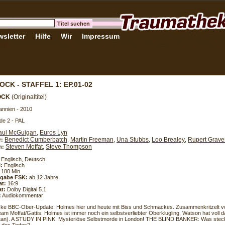
sletter
Hilfe
Wir
Impressum
CK - STAFFEL 1: EP.01-02
OCK
(Originaltitel)
annien - 2010
de 2 - PAL
aul McGuigan
Euros Lyn
,
Benedict Cumberbatch
Martin Freeman
Una Stubbs
Loo Brealey
Rupert Grave
r:
,
,
,
,
Steven Moffat
Steve Thompson
h:
,
Englisch, Deutsch
l:
Englisch
180 Min.
eigabe FSK:
ab 12 Jahre
at:
16:9
t:
Dolby Digital 5.1
:
Audiokommentar
cke BBC-Ober-Update. Holmes hier und heute mit Biss und Schmackes. Zusammenkritzelt 
eam Moffat/Gattis. Holmes ist immer noch ein selbstverliebter Oberklugling, Watson hat voll 
tan). A STUDY IN PINK: Mysteriöse Selbstmorde in London! THE BLIND BANKER: Was steckt