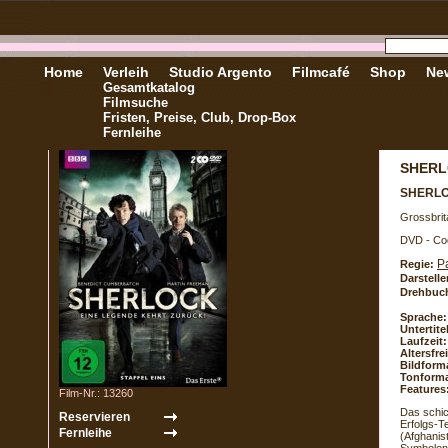
Home
Verleih
Studio Argento
Filmcafé
Shop
New
Gesamtkatalog
Filmsuche
Fristen, Preise, Club, Drop-Box
Fernleihe
SHERLO
SHERL
Grossbrit
DVD - Co
P
Regie:
Darstelle
Drehbuc
Sprache:
Untertite
Laufzeit:
Altersfr
Bildform
Tonforma
Features
Film-Nr.: 13260
Das schi
Erfolgs-T
(Afghanis