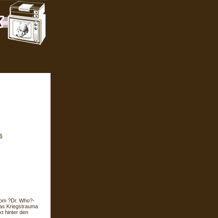
s
vom ?Dr. Who?-
das Kriegstrauma
 hinter den