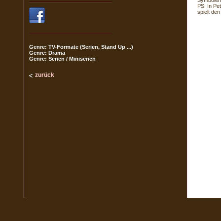
Symbolen
PS: In Pe
spielt de
Genre: TV-Formate (Serien, Stand Up ...)
Genre: Drama
Genre: Serien / Miniserien
zurück