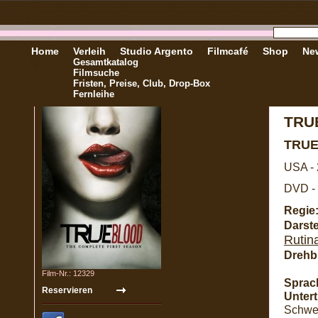
Home
Verleih
Studio Argento
Filmcafé
Shop
New
Gesamtkatalog
Filmsuche
Fristen, Preise, Club, Drop-Box
Fernleihe
TRUE
TRU
USA -
DVD - 
Regie
Darste
Rutin
Drehb
Film-Nr.: 12329
Sprac
Unterti
Schwe