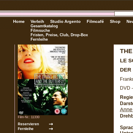
Home
Verleih
Studio Argento
Filmcafé
Shop
New
Gesamtkatalog
Filmsuche
Fristen, Preise, Club, Drop-Box
Fernleihe
THE
LE 
DER
Frank
DVD -
Regie
Darste
Anne
Dreh
Film-Nr.: 11330
Sprac