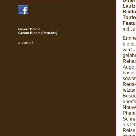
Untert
Laufze
Bildf
Tonfo
Featu
mit Ju
Genre: Drama
Genre: Biopic (Portraits)
Erinn
zurück
bleib
wird. 
gelähm
Rehab
Auge 
basie
sowoh
Redak
letzte
Besuch
überfo
Nouve
Phant
Schnab
als l
Reise