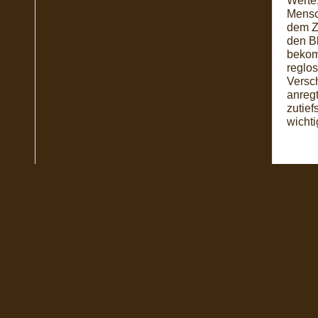
Werte
Mensc
dem Zu
den B
bekom
reglo
Versc
anreg
zutief
wichti