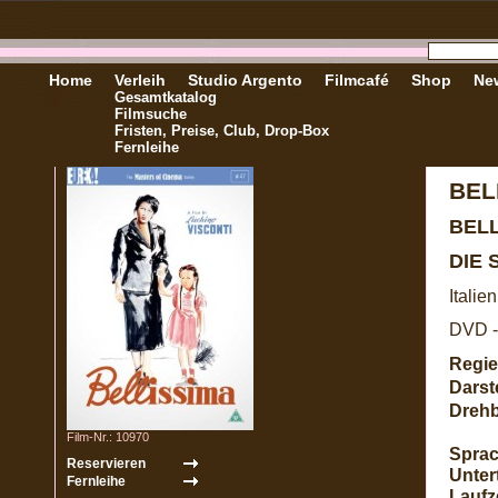
Home
Verleih
Studio Argento
Filmcafé
Shop
New
Gesamtkatalog
Filmsuche
Fristen, Preise, Club, Drop-Box
Fernleihe
BEL
BEL
DIE
Italie
DVD -
Regie
Darste
Dreh
Film-Nr.: 10970
Sprac
Untert
Laufze