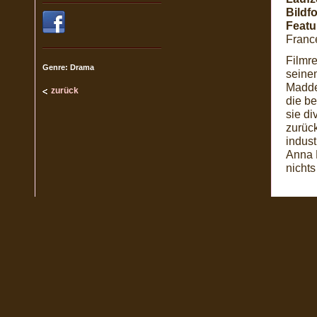
Bildf
Featu
France
Filmre
Genre: Drama
seine
Maddel
zurück
die be
sie di
zurück
indus
Anna 
nichts