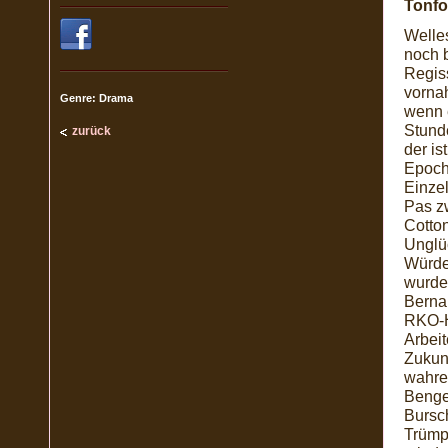
Tonfo
Welles
noch b
Regis
vorna
Genre: Drama
wenn e
Stunde
zurück
der is
Epoch
Einze
Pas z
Cotton
Unglü
Würde
wurde
Berna
RKO-H
Arbeit
Zukunf
wahre
Bengel
Bursch
Trümp