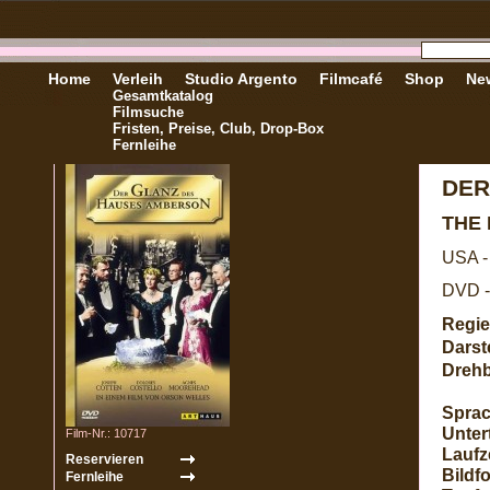
Home
Verleih
Studio Argento
Filmcafé
Shop
New
Gesamtkatalog
Filmsuche
Fristen, Preise, Club, Drop-Box
Fernleihe
DER
THE
USA -
DVD -
Regie
Darste
Dreh
Sprac
Untert
Film-Nr.: 10717
Laufze
Bildf