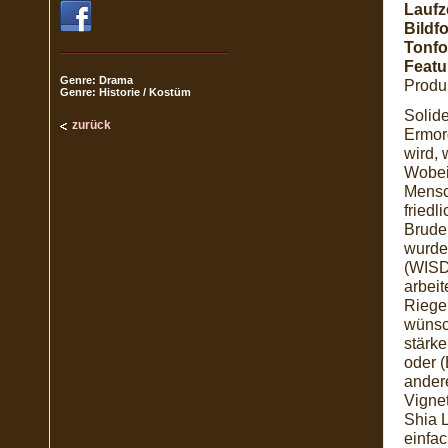
Laufze
Bildf
Tonfo
Featu
Genre: Drama
Produk
Genre: Historie / Kostüm
Solid
zurück
Ermor
wird,
Wobei 
Mensc
friedl
Brude
wurde
(WISD
arbeit
Riege 
wünsc
stärke
oder (
ander
Vigne
Shia 
einfac