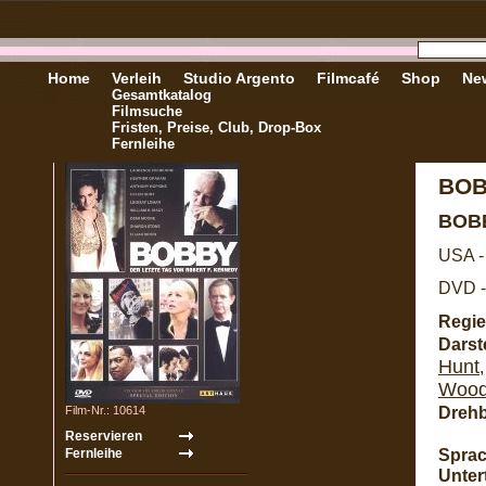
Home
Verleih
Studio Argento
Filmcafé
Shop
New
Gesamtkatalog
Filmsuche
Fristen, Preise, Club, Drop-Box
Fernleihe
BOB
BOB
USA -
DVD -
Regie
Darste
Hunt
Woo
Dreh
Film-Nr.: 10614
Sprac
Untert