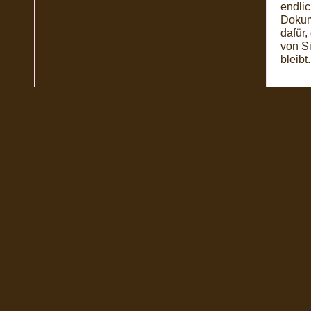
endlic
Dokum
dafür,
von S
bleibt