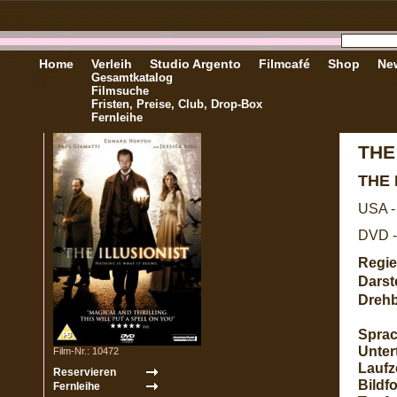
Home
Verleih
Studio Argento
Filmcafé
Shop
New
Gesamtkatalog
Filmsuche
Fristen, Preise, Club, Drop-Box
Fernleihe
THE
THE 
USA -
DVD -
Regie
Darste
Dreh
Sprac
Untert
Film-Nr.: 10472
Laufze
Bildf