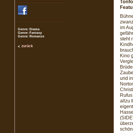
Tonfo
Featu
Bühne
zwanz
im Aug
Genre: Drama
gefähr
Genre: Fantasy
Genre: Romanze
steht 
Kindhe
zurück
brauch
Kino g
Vergl
Brüder
Zaube
und i
Norto
Christ
Rufus
allzu 
eigent
Hasse
(SIDEW
überz
schöns