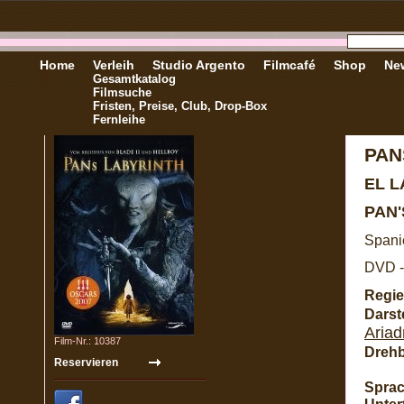
Home
Verleih
Studio Argento
Filmcafé
Shop
New
Gesamtkatalog
Filmsuche
Fristen, Preise, Club, Drop-Box
Fernleihe
PAN
EL 
PAN
Spani
DVD -
Regie
Darste
Ariad
Film-Nr.: 10387
Dreh
Sprac