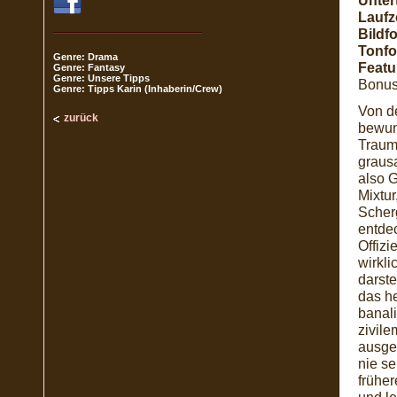
Untert
Laufze
Bildf
Tonfo
Genre: Drama
Featu
Genre: Fantasy
Genre: Unsere Tipps
Bonus 
Genre: Tipps Karin (Inhaberin/Crew)
Von d
zurück
bewun
Traum
graus
also 
Mixtu
Scher
entde
Offizi
wirkli
darst
das he
banal
zivil
ausge
nie se
frühe