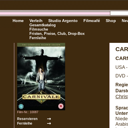
Home
Verleih
Studio Argento
Filmcafé
Shop
New
Gesamtkatalog
Filmsuche
Fristen, Preise, Club, Drop-Box
Fernleihe
CAR
CAR
USA -
DVD -
Regie
Darste
Chris
Sprac
Film-Nr.: 10087
Untert
Nieder
Arabi