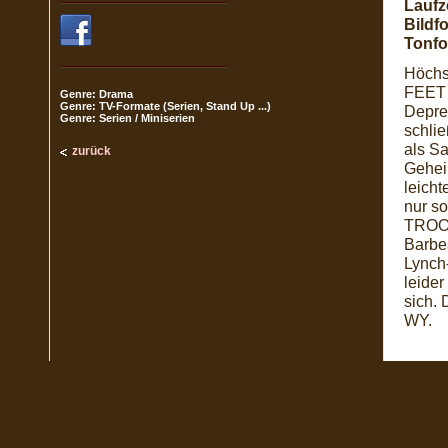
Laufze
Bildf
Tonfo
Höchs
FEET 
Genre: Drama
Genre: TV-Formate (Serien, Stand Up ...)
Depre
Genre: Serien / Miniserien
schli
als Sa
zurück
Gehei
leich
nur s
TROOP
Barbe
Lynch
leide
sich.
WY.