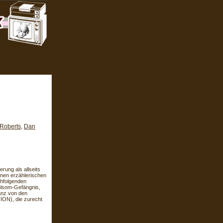
 Roberts
Dan
,
rung als allseits
nen erzählerischen
chfolgenden
olsom-Gefängnis,
anz von den
ON), die zurecht