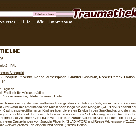
sletter
Hilfe
Wir
Impressum
THE LINE
05
de 2 - PAL
ames Mangold
Joaquin Phoenix
Reese Witherspoon
Ginnifer Goodwin
Robert Patrick
Dallas
er:
,
,
,
,
ler
:
Englisch
l:
Englisch für Hörgeschädigte
s:
Audiokommentar, deleted Scenes, Trailer
e Dramatisierung der wechselhaften Anfangsjahre von Johnny Cash, als es bis zur Kanonisie
m Großvater der amerikanischen Musik noch lange hin war. Mangold (COPLAND) spannt sei
n Cashs mustergültig harter Kindheit über die ersten Erfolge in den Sun-Studios und den na
ng bis zum Moment der menschlichen wie künstlerischen Selbstfindung, seinem Auftritt im F
 kommerziell zu einem Comeback wird. Filmisch zurückhaltend erzählt, lebt der Film dabei g
chneten Darstellungen von Joaquin Phoenix (GLADIATOR) und Reese Witherspoon (ELECTI
Jahr weltweit großes Lob eingeheimst haben. (Patrick Bennat)