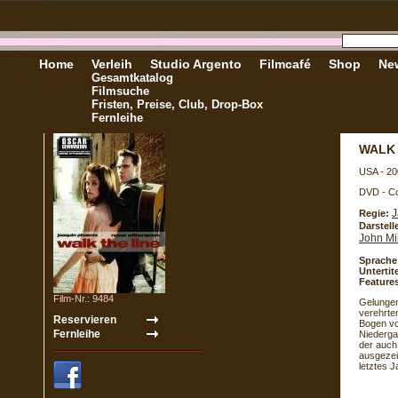
Home
Verleih
Studio Argento
Filmcafé
Shop
New
Gesamtkatalog
Filmsuche
Fristen, Preise, Club, Drop-Box
Fernleihe
WALK 
USA - 20
DVD - Co
J
Regie:
Darstell
John Mil
Sprache
Untertite
Feature
Film-Nr.: 9484
Gelungen
verehrte
Bogen vo
Niederga
der auch
ausgezei
letztes 