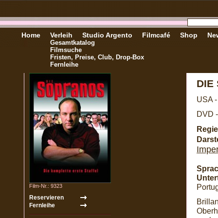
Home
Verleih
Studio Argento
Filmcafé
Shop
New
Gesamtkatalog
Filmsuche
Fristen, Preise, Club, Drop-Box
Fernleihe
DIE
USA -
DVD -
Regie
Darste
Imper
Sprac
Untert
Portug
Film-Nr.: 9323
Brill
Oberha