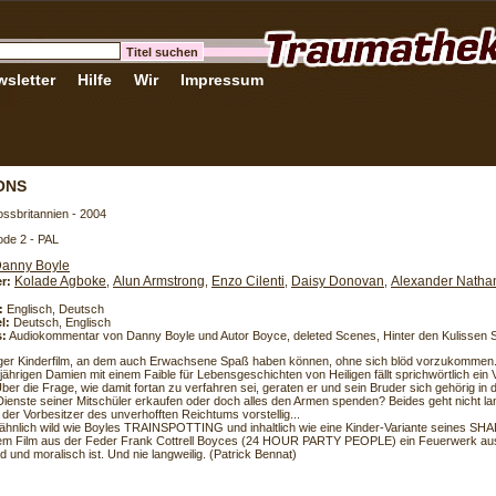
sletter
Hilfe
Wir
Impressum
ONS
ssbritannien - 2004
de 2 - PAL
anny Boyle
Kolade Agboke
Alun Armstrong
Enzo Cilenti
Daisy Donovan
Alexander Nathan
er:
,
,
,
,
:
Englisch, Deutsch
l:
Deutsch, Englisch
s:
Audiokommentar von Danny Boyle und Autor Boyce, deleted Scenes, Hinter den Kulissen S
ger Kinderfilm, an dem auch Erwachsene Spaß haben können, ohne sich blöd vorzukommen
jährigen Damien mit einem Faible für Lebensgeschichten von Heiligen fällt sprichwörtlich ein
er die Frage, wie damit fortan zu verfahren sei, geraten er und sein Bruder sich gehörig in 
 Dienste seiner Mitschüler erkaufen oder doch alles den Armen spenden? Beides geht nicht l
 der Vorbesitzer des unverhofften Reichtums vorstellig...
 ähnlich wild wie Boyles TRAINSPOTTING und inhaltlich wie eine Kinder-Variante seines 
dem Film aus der Feder Frank Cottrell Boyces (24 HOUR PARTY PEOPLE) ein Feuerwerk aus
 und moralisch ist. Und nie langweilig. (Patrick Bennat)