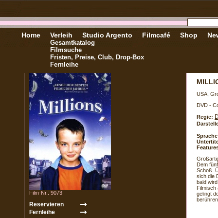
Home
Verleih
Studio Argento
Filmcafé
Shop
New
Gesamtkatalog
Filmsuche
Fristen, Preise, Club, Drop-Box
Fernleihe
MILLI
USA, Gro
DVD - Co
D
Regie:
Darstell
Sprache
Untertite
Feature
Großarti
Dem fünf
Schoß. Üb
sich die
bald wird
Filmisch
Film-Nr.: 9073
gelingt 
berührend