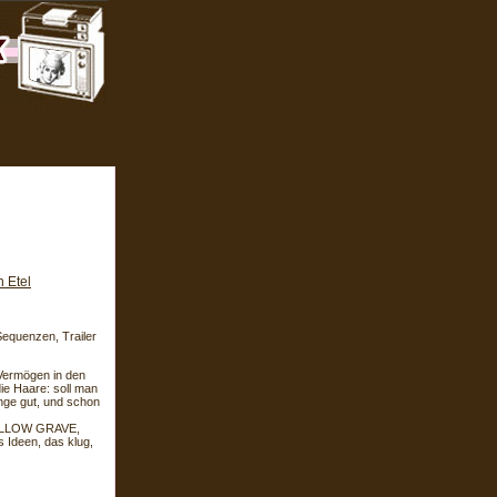
 Etel
equenzen, Trailer
.
 Vermögen in den
die Haare: soll man
ange gut, und schon
SHALLOW GRAVE,
 Ideen, das klug,