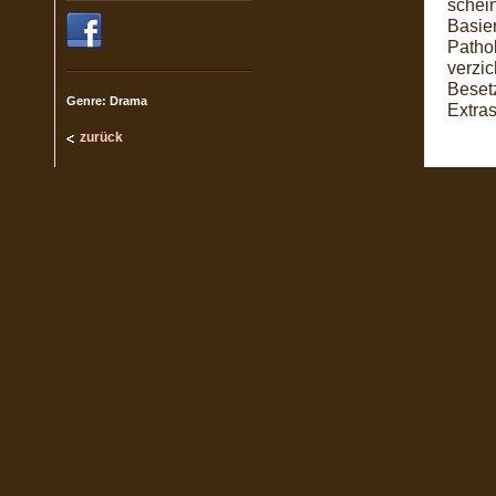
schein
Basier
Pathol
verzi
Besetz
Genre: Drama
Extras
zurück