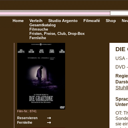
Home
Verleih
Studio Argento
Filmcafé
Shop
New
Gesamtkatalog
Filmsuche
Fristen, Preise, Club, Drop-Box
Fernleihe
DIE
USA -
DVD -
Regie
Darste
Stuhl
Sprac
Untert
Film-Nr.: 8741
OT: T
Sonde
sie e