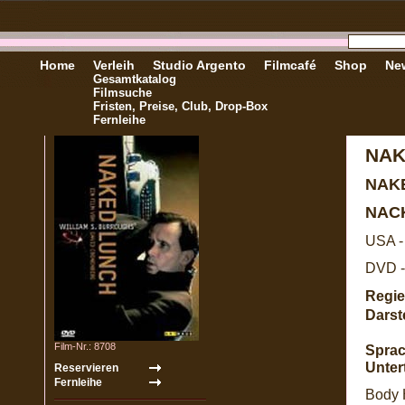
Home
Verleih
Studio Argento
Filmcafé
Shop
New
Gesamtkatalog
Filmsuche
Fristen, Preise, Club, Drop-Box
Fernleihe
NAK
NAK
NAC
USA -
DVD -
Regie
Darste
Film-Nr.: 8708
Sprac
Untert
Body 