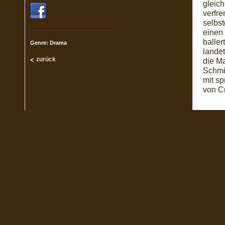
gleic
verfr
selbs
einen 
balle
Genre: Drama
lande
zurück
die M
Schmie
mit s
von C