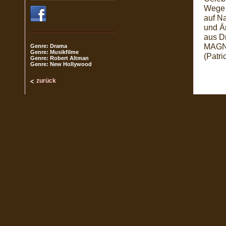
Wege 
auf Na
und Ä
aus D
MAGNO
Genre: Drama
Genre: Musikfilme
(Patri
Genre: Robert Altman
Genre: New Hollywood
zurück