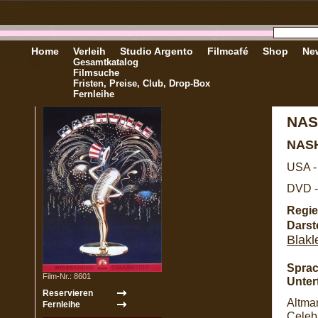
Home
Verleih
Studio Argento
Filmcafé
Shop
New
Gesamtkatalog
Filmsuche
Fristen, Preise, Club, Drop-Box
Fernleihe
NAS
NAS
USA -
DVD -
Regie
Darste
Blakl
Sprac
Film-Nr.: 8601
Untert
Altma
Celebr