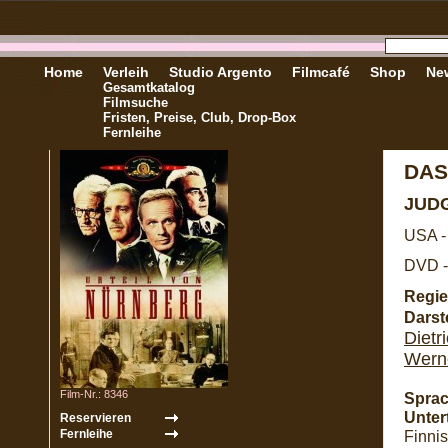
Home
Verleih
Studio Argento
Filmcafé
Shop
New
Gesamtkatalog
Filmsuche
Fristen, Preise, Club, Drop-Box
Fernleihe
DAS
JUD
USA -
DVD -
Regie
Darste
Dietr
Wern
Film-Nr.: 8346
Sprac
Untert
Finni