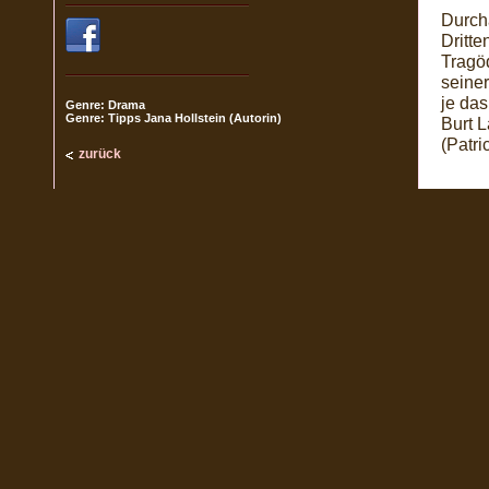
Durcha
Dritt
Tragöd
seiner
je das
Genre: Drama
Genre: Tipps Jana Hollstein (Autorin)
Burt L
(Patri
zurück