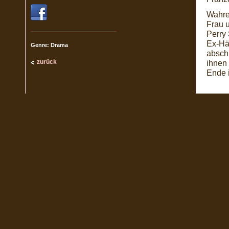
Wahre
Frau 
Perry 
Ex-Häf
Genre: Drama
abschl
zurück
ihnen
Ende 