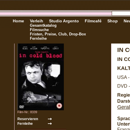
Home
Verleih
Studio Argento
Filmcafé
Shop
New
Gesamtkatalog
Filmsuche
Fristen, Preise, Club, Drop-Box
Fernleihe
IN 
IN 
KAL
USA -
DVD -
Regie
Darste
Geral
Film-Nr.: 8339
Sprac
Untert
Franzö