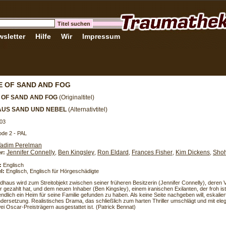
sletter
Hilfe
Wir
Impressum
 OF SAND AND FOG
 OF SAND AND FOG
(Originaltitel)
AUS SAND UND NEBEL
(Alternativtitel)
03
de 2 - PAL
adim Perelman
Jennifer Connelly
Ben Kingsley
Ron Eldard
Frances Fisher
Kim Dickens
Shoh
er:
,
,
,
,
,
:
Englisch
l:
Englisch, Englisch für Hörgeschädigte
ndhaus wird zum Streitobjekt zwischen seiner früheren Besitzerin (Jennifer Connelly), deren 
r gezahlt hat, und dem neuen Inhaber (Ben Kingsley), einem iranischen Exilanten, der froh is
dlich ein Heim für seine Familie gefunden zu haben. Als keine Seite nachgeben will, eskaliert
dersetzung. Realistisches Drama, das schließlich zum harten Thriller umschlägt und mit ele
ei Oscar-Preisträgern ausgestattet ist. (Patrick Bennat)