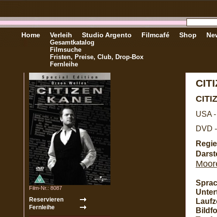
Home
Verleih
Studio Argento
Filmcafé
Shop
New
Gesamtkatalog
Filmsuche
Fristen, Preise, Club, Drop-Box
Fernleihe
CIT
CITI
USA -
DVD -
Regie
Darste
Moor
Sprac
Film-Nr.: 8087
Untert
Laufze
Bildf