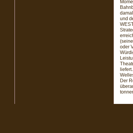
Moment
Bahnb
damals
und de
WEST 
Strate
errei
(seine
oder 
Würdig
Leist
Theatr
liefer
Welle
Der Ro
übera
tonne