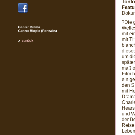
Tonfo
Featu
Dokume
?Die 
Welle
Genre: Drama
Genre: Biopic (Portraits)
mit e
mit T
zurück
blanch
dieses
um die
später
maßlo
Film h
einige
den Sp
mit H
Drama
Charle
Hears
und W
der B
Reise 
Lebens