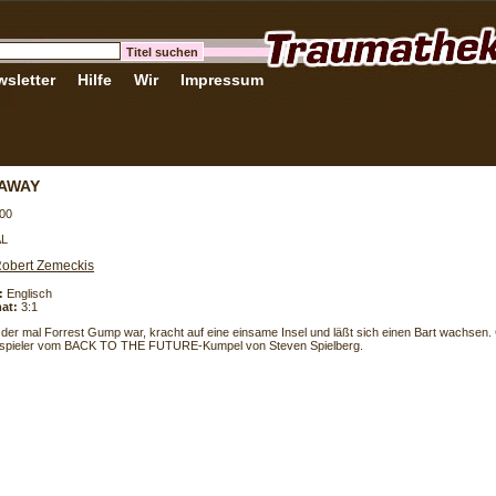
sletter
Hilfe
Wir
Impressum
 AWAY
00
AL
obert Zemeckis
:
Englisch
at:
3:1
 der mal Forrest Gump war, kracht auf eine einsame Insel und läßt sich einen Bart wachsen.
sspieler vom BACK TO THE FUTURE-Kumpel von Steven Spielberg.