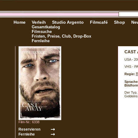
Home
Verleih
Studio Argento
Filmcafé
Shop
New
Gesamtkatalog
Filmsuche
Fristen, Preise, Club, Drop-Box
Fernleihe
CAST
USA - 20
VHS - P
R
Regie:
Sprache
Bildform
Der Typ,
Geldein
Film-Nr.: 6338