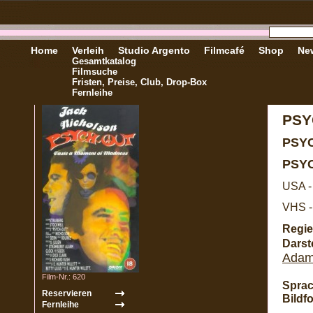
Home
Verleih
Studio Argento
Filmcafé
Shop
New
Gesamtkatalog
Filmsuche
Fristen, Preise, Club, Drop-Box
Fernleihe
PSY
PSY
PSY
USA -
VHS -
Regie
Darste
Adam
Film-Nr.: 620
Sprac
Bildf