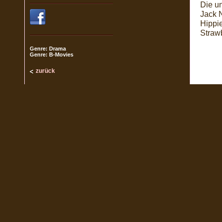
Die un
Jack N
Hippie
Straw
Genre: Drama
Genre: B-Movies
zurück