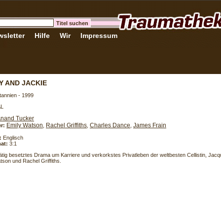
sletter
Hilfe
Wir
Impressum
Y AND JACKIE
tannien - 1999
AL
nand Tucker
Emily Watson
Rachel Griffiths
Charles Dance
James Frain
er:
,
,
,
:
Englisch
at:
3:1
tig besetztes Drama um Karriere und verkorkstes Privatleben der weltbesten Cellistin, Jacqu
tson und Rachel Griffiths.