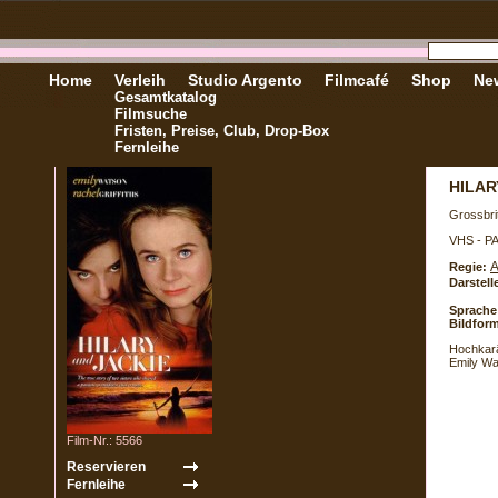
Home
Verleih
Studio Argento
Filmcafé
Shop
New
Gesamtkatalog
Filmsuche
Fristen, Preise, Club, Drop-Box
Fernleihe
HILAR
Grossbri
VHS - P
A
Regie:
Darstell
Sprache
Bildform
Hochkarä
Emily Wa
Film-Nr.: 5566