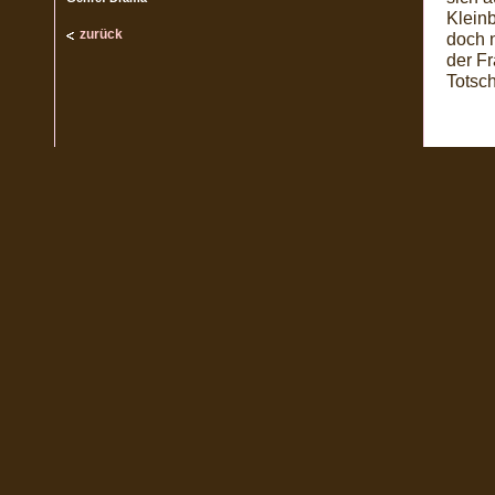
Kleinb
zurück
doch 
der F
Totsch