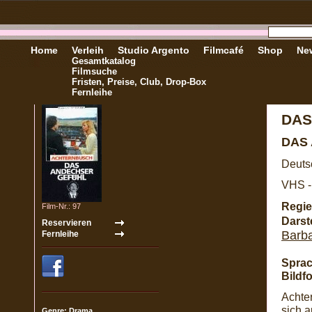
Home
Verleih
Studio Argento
Filmcafé
Shop
New
Gesamtkatalog
Filmsuche
Fristen, Preise, Club, Drop-Box
Fernleihe
DAS
DAS
Deuts
VHS -
Regie
Film-Nr.: 97
Darste
Barb
Sprac
Bildf
Achte
sich 
Genre: Drama