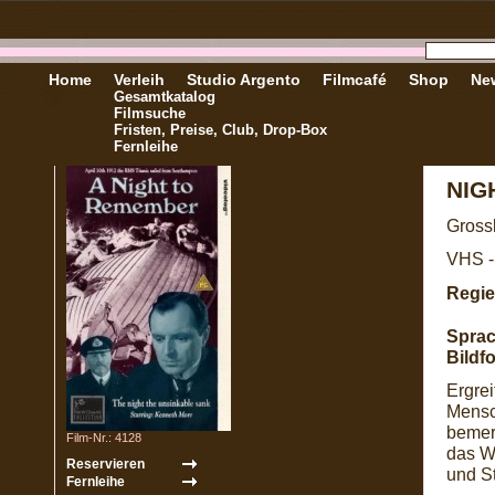
Home
Verleih
Studio Argento
Filmcafé
Shop
New
Gesamtkatalog
Filmsuche
Fristen, Preise, Club, Drop-Box
Fernleihe
NIG
Gross
VHS -
Regie
Sprac
Bildf
Ergre
Mensc
bemer
Film-Nr.: 4128
das W
und St