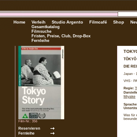
Home
Verleih
Studio Argento
Filmcafé
Shop
New
Gesamtkatalog
Filmsuche
Fristen, Preise, Club, Drop-Box
Fernleihe
TOKY
TÔKYÔ
DIE RE
Japan - 
VHS - P
Y
Regie:
Darstell
Miyake
Sprache
Untertite
Was für 
bewunder
Film-Nr.: 356