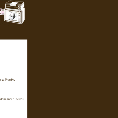
ra
Kuniko
,
s dem Jahr 1953 zu