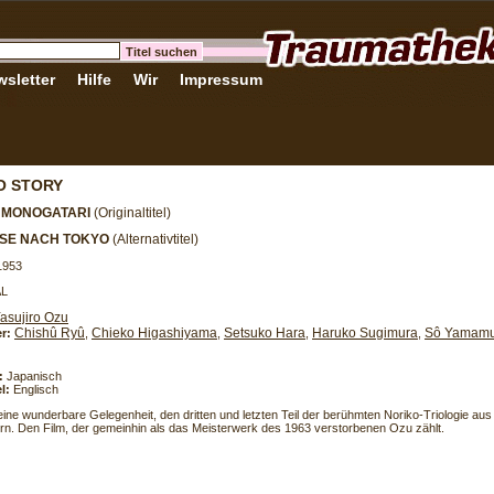
sletter
Hilfe
Wir
Impressum
O STORY
 MONOGATARI
(Originaltitel)
ISE NACH TOKYO
(Alternativtitel)
1953
AL
asujiro Ozu
Chishû Ryû
Chieko Higashiyama
Setsuko Hara
Haruko Sugimura
Sô Yamamu
er:
,
,
,
,
:
Japanisch
l:
Englisch
eine wunderbare Gelegenheit, den dritten und letzten Teil der berühmten Noriko-Triologie au
n. Den Film, der gemeinhin als das Meisterwerk des 1963 verstorbenen Ozu zählt.