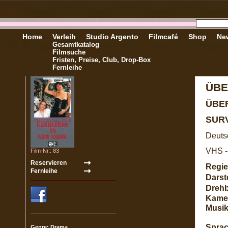
Home
Verleih
Studio Argento
Filmcafé
Shop
New
Gesamtkatalog
Filmsuche
Fristen, Preise, Club, Drop-Box
Fernleihe
ÜBE
ÜBE
SUR
Deuts
VHS -
Film-Nr.: 83
Regie
Darste
Dreh
Kame
Musik
Sprac
Genre: Drama