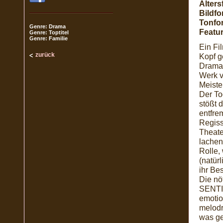
Alters
Bildfo
Tonfo
Genre: Drama
Featur
Genre: Toptitel
Genre: Familie
Ein Fi
zurück
Kopf g
Drama 
Werk v
Meiste
Der To
stößt 
entfre
Regiss
Theate
lachen
Rolle,
(natür
ihr Be
Die nö
SENTIM
emotio
melodr
was ge