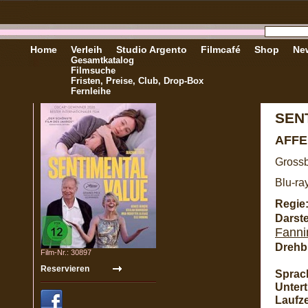
Home
Verleih
Studio Argento
Filmcafé
Shop
New
Gesamtkatalog
Filmsuche
Fristen, Preise, Club, Drop-Box
Fernleihe
SEN
AFF
Grossb
Blu-ra
Regie
Darste
Fanni
Drehb
Film-Nr.: 30897
Sprac
Unterti
Laufze