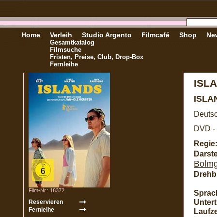
Home
Verleih
Studio Argento
Filmcafé
Shop
New
Gesamtkatalog
Filmsuche
Fristen, Preise, Club, Drop-Box
Fernleihe
ISL
ISLA
Deutsc
DVD - 
Regie
Darste
Bolm
Drehb
Film-Nr.: 18372
Sprac
Unterti
Laufze