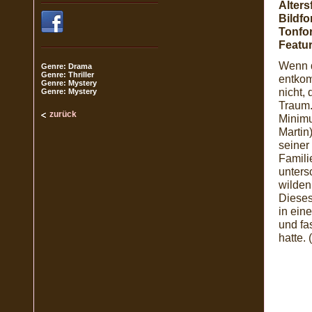
Alters
Bildfo
Tonfo
Featur
Wenn d
Genre: Drama
Genre: Thriller
entkom
Genre: Mystery
nicht, 
Genre: Mystery
Traum.
zurück
Minimu
Martin
seiner
Famili
unters
wilden
Dieses
in ein
und fa
hatte. 