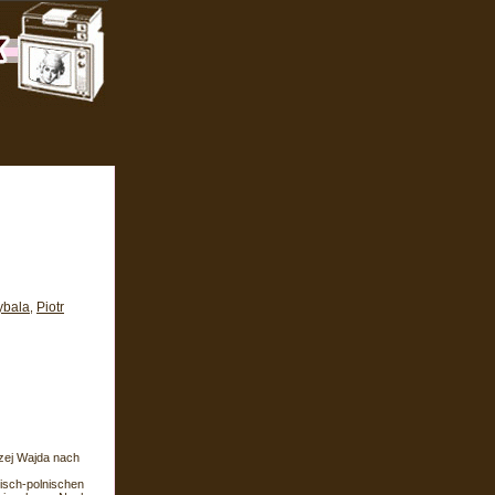
ybala
Piotr
,
rzej Wajda nach
disch-polnischen