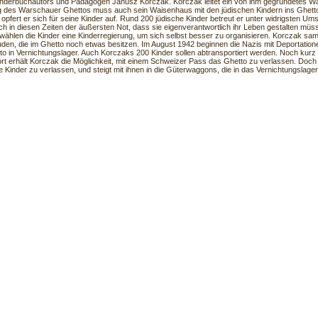
inderbuchautors und Pädagogen Janusz Korczak. Korczak leitet ein von ihm gegründetes 
g des Warschauer Ghettos muss auch sein Waisenhaus mit den jüdischen Kindern ins Ghett
opfert er sich für seine Kinder auf. Rund 200 jüdische Kinder betreut er unter widrigsten Ums
ch in diesen Zeiten der äußersten Not, dass sie eigenverantwortlich ihr Leben gestalten müs
 wählen die Kinder eine Kinderregierung, um sich selbst besser zu organisieren. Korczak samm
uden, die im Ghetto noch etwas besitzen. Im August 1942 beginnen die Nazis mit Deportatio
o in Vernichtungslager. Auch Korczaks 200 Kinder sollen abtransportiert werden. Noch kurz
rt erhält Korczak die Möglichkeit, mit einem Schweizer Pass das Ghetto zu verlassen. Doch
ne Kinder zu verlassen, und steigt mit ihnen in die Güterwaggons, die in das Vernichtungslager