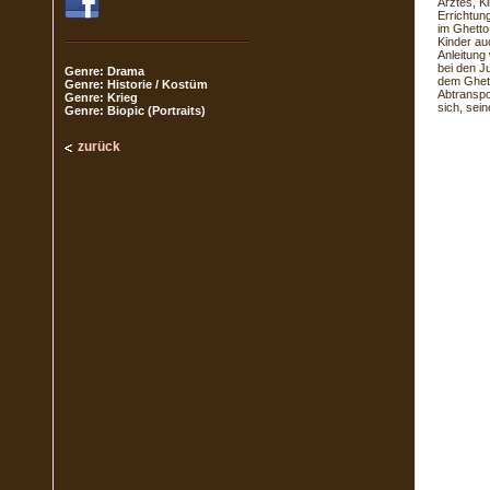
Arztes, K
Errichtun
im Ghetto 
Kinder au
Anleitung
bei den J
Genre: Drama
dem Ghett
Genre: Historie / Kostüm
Abtranspo
Genre: Krieg
sich, sei
Genre: Biopic (Portraits)
zurück