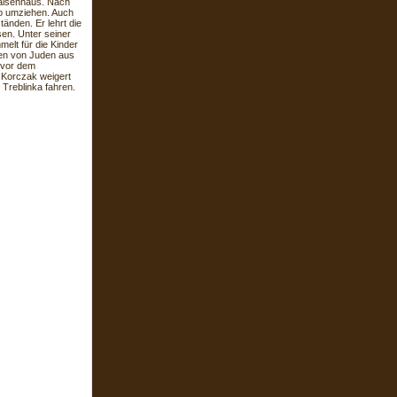
Waisenhaus. Nach
o umziehen. Auch
tänden. Er lehrt die
sen. Unter seiner
elt für die Kinder
nen von Juden aus
 vor dem
 Korczak weigert
 Treblinka fahren.