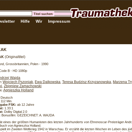
sletter
Hilfe
Wir
Impressum
ZAK
AK
(Originaltitel)
nd, Grossbritannien, Polen - 1990
 Code B - HD 1080p
ndrzej Wajda
Wojciech Pszoniak
Ewa Dalkowska
Teresa Budzisz-Krzyzanowska
Marzena Tr
r:
,
,
,
ki
Zbigniew Zamachowski
,
Agnieszka Holland
h:
Deutsch
112 Min.
eigabe FSK:
ab 12 Jahre
at:
1.33:1
t:
Dolby Digital 2.0
:
Bonusfilm: GEZEICHNET: A. WAJDA
ät eines der größten Humanisten des letzten Jahrhunderts von Ehrenoscar-Preisträger And
buch von Agnieszka Holland.
spielt im Zweiten Weltkrieg 1942 in Warschau. Er erzählt die letzten Wochen im Leben des jü