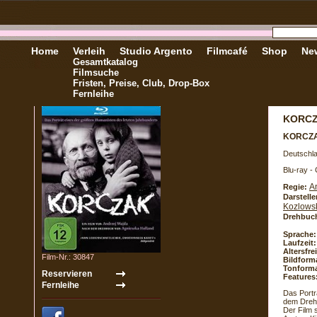
Home
Verleih
Studio Argento
Filmcafé
Shop
New
Gesamtkatalog
Filmsuche
Fristen, Preise, Club, Drop-Box
Fernleihe
KORC
KORCZ
Deutschla
Blu-ray -
A
Regie:
Darstelle
Kozlows
Drehbuc
Sprache:
Laufzeit:
Altersfr
Film-Nr.: 30847
Bildform
Tonforma
Features
Das Portr
dem Dreh
Der Film 