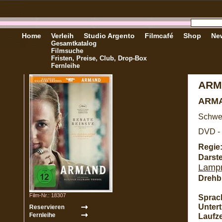
Home
Verleih
Studio Argento
Filmcafé
Shop
New
Gesamtkatalog
Filmsuche
Fristen, Preise, Club, Drop-Box
Fernleihe
ARM
ARM
Schwe
DVD - 
Regie
Darste
Lampr
Drehb
Film-Nr.: 18307
Sprac
Unterti
Laufze