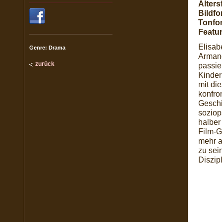
Alters
Bildfo
Tonfo
Featur
Elisab
Genre: Drama
Armand
zurück
passie
Kinder
mit di
konfro
Geschi
soziop
halber
Film-G
mehr a
zu sei
Diszip