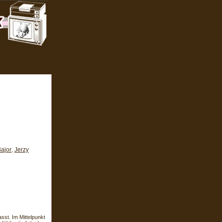
ajor
Jerzy
,
sst. Im Mittelpunkt