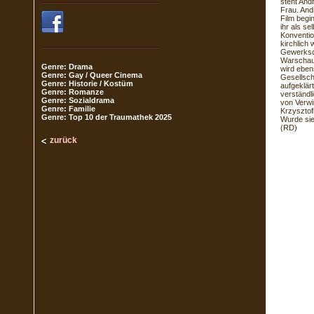
steht And
Frau. And
Film begi
ihr als s
Konventio
kirchlich
Gewerksch
Warschaue
Genre: Drama
wird eben
Genre: Gay / Queer Cinema
Gesellsch
Genre: Historie / Kostüm
aufgeklärt
Genre: Romanze
verständl
Genre: Sozialdrama
von Verwi
Genre: Familie
Krzysztof
Genre: Top 10 der Traumathek 2025
Wurde sie
(RD)
zurück