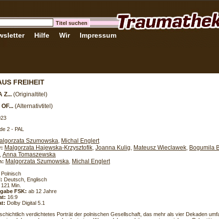
sletter
Hilfe
Wir
Impressum
AUS FREIHEIT
 Z...
(Originaltitel)
OF...
(Alternativtitel)
023
de 2 - PAL
algorzata Szumowska
Michal Englert
,
Malgorzata Hajewska-Krzysztofik
Joanna Kulig
Mateusz Wieclawek
Bogumila B
r:
,
,
,
Anna Tomaszewska
,
Malgorzata Szumowska
Michal Englert
h:
,
Polnisch
l:
Deutsch, Englisch
121 Min.
eigabe FSK:
ab 12 Jahre
at:
16:9
t:
Dolby Digital 5.1
eschichtlich verdichtetes Porträt der polnischen Gesellschaft, das mehr als vier Dekaden umfa