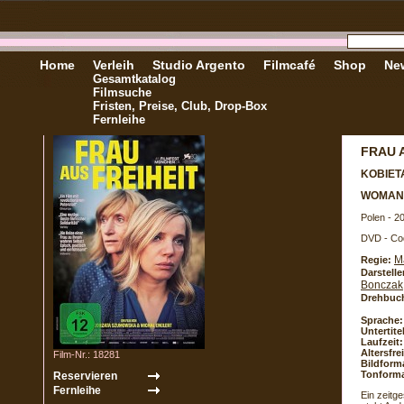
Home
Verleih
Studio Argento
Filmcafé
Shop
New
Gesamtkatalog
Filmsuche
Fristen, Preise, Club, Drop-Box
Fernleihe
FRAU 
KOBIETA
WOMAN 
Polen - 2
DVD - Co
M
Regie:
Darstelle
Bonczak
Drehbuc
Sprache:
Untertite
Laufzeit:
Altersfr
Film-Nr.: 18281
Bildform
Tonforma
Ein zeitg