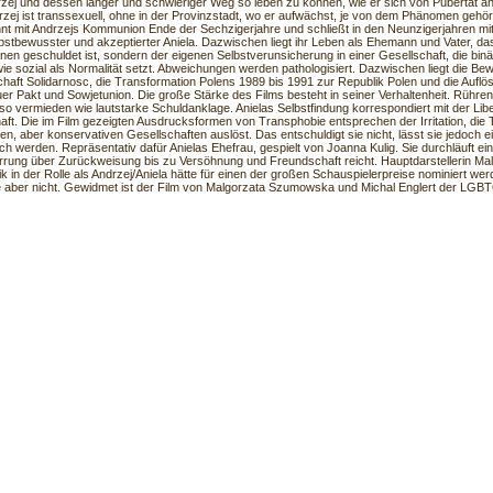
rzej und dessen langer und schwieriger Weg so leben zu können, wie er sich von Pubertät an 
rzej ist transsexuell, ohne in der Provinzstadt, wo er aufwächst, je von dem Phänomen gehö
nnt mit Andrzejs Kommunion Ende der Sechzigerjahre und schließt in den Neunzigerjahren mit
elbstbewusster und akzeptierter Aniela. Dazwischen liegt ihr Leben als Ehemann und Vater, da
nen geschuldet ist, sondern der eigenen Selbstverunsicherung in einer Gesellschaft, die binä
 wie sozial als Normalität setzt. Abweichungen werden pathologisiert. Dazwischen liegt die B
aft Solidarnosc, die Transformation Polens 1989 bis 1991 zur Republik Polen und die Auflö
r Pakt und Sowjetunion. Die große Stärke des Films besteht in seiner Verhaltenheit. Rühre
so vermieden wie lautstarke Schuldanklage. Anielas Selbstfindung korrespondiert mit der Libe
aft. Die im Film gezeigten Ausdrucksformen von Transphobie entsprechen der Irritation, die T
en, aber konservativen Gesellschaften auslöst. Das entschuldigt sie nicht, lässt sie jedoch e
ich werden. Repräsentativ dafür Anielas Ehefrau, gespielt von Joanna Kulig. Sie durchläuft e
rrung über Zurückweisung bis zu Versöhnung und Freundschaft reicht. Hauptdarstellerin Ma
ik in der Rolle als Andrzej/Aniela hätte für einen der großen Schauspielerpreise nominiert w
 aber nicht. Gewidmet ist der Film von Malgorzata Szumowska und Michal Englert der LG