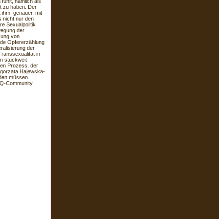
fühlt, nämlich als
rt zu haben. Der
 ihm, genauer, mit
s nicht nur den
re Sexualpolitik
ewegung der
sung von
nde Opfererzählung
ralisierung der
ranssexualität in
in stückweit
inen Prozess, der
lgorzata Hajewska-
erden müssen.
BTQ-Community.