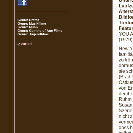
Unterti
Laufze
Alters
Bildfo
Genre: Drama
Tonfo
Genre: Musikfilme
Genre: Musik
Featur
Genre: Coming of Age Filme
YOU A
Genre: Jugendfilme
(1979)
zurück
New Yo
famili
zu frö
daraus
sie sc
(Brad 
Ostküs
von Er
der ih
Ruhm z
Susan 
Szene 
nicht 
vermei
dass h