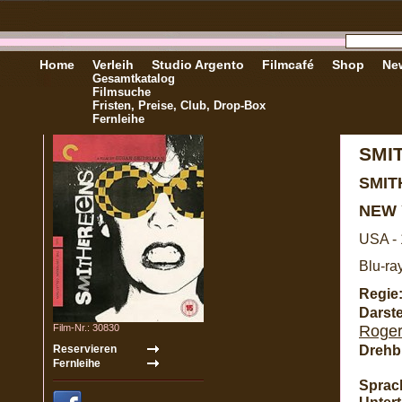
Home
Verleih
Studio Argento
Filmcafé
Shop
New
Gesamtkatalog
Filmsuche
Fristen, Preise, Club, Drop-Box
Fernleihe
SMI
SMI
NEW 
USA -
Blu-ra
Regie
Darste
Film-Nr.: 30830
Roger
Drehb
Sprac