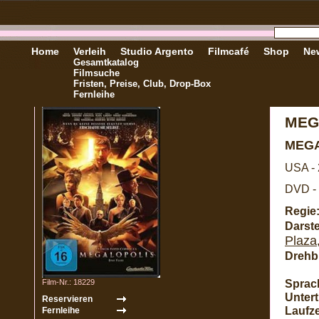
Home
Verleih
Studio Argento
Filmcafé
Shop
New
Gesamtkatalog
Filmsuche
Fristen, Preise, Club, Drop-Box
Fernleihe
MEG
MEG
USA -
DVD - 
Regie
Darste
Plaza
Drehb
Sprac
Film-Nr.: 18229
Unterti
Laufze