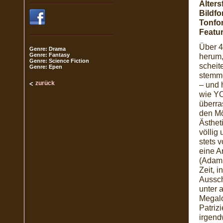
Alters
Bildfo
Tonfo
Featur
Über 4
Genre: Drama
Genre: Fantasy
herum,
Genre: Science Fiction
scheit
Genre: Epen
stemme
zurück
– und 
wie YO
überra
den Mö
Ästhet
völlig
stets 
eine A
(Adam 
Zeit, 
Aussch
unter 
Megalo
Patriz
irgend