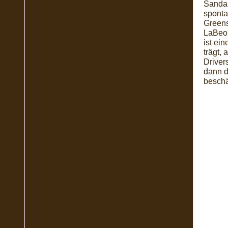
Sandal
sponta
Greens
LaBeou
ist ei
trägt,
Driver
dann d
beschäf