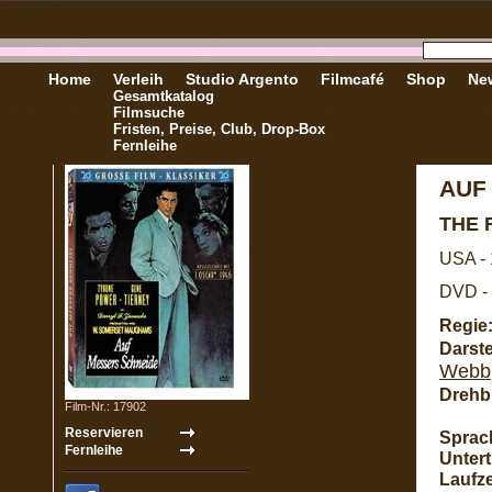
Home
Verleih
Studio Argento
Filmcafé
Shop
New
Gesamtkatalog
Filmsuche
Fristen, Preise, Club, Drop-Box
Fernleihe
AUF
THE 
USA -
DVD - 
Regie
Darste
Webb
Drehb
Film-Nr.: 17902
Sprac
Unterti
Laufze