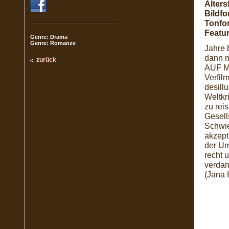
Alters
Bildfo
Tonfo
Featur
Genre: Drama
Genre: Romanze
Jahre 
dann n
zurück
AUF M
Verfil
desill
Weltkr
zu reis
Gesell
Schwie
akzept
der Um
recht 
verdan
(Jana 