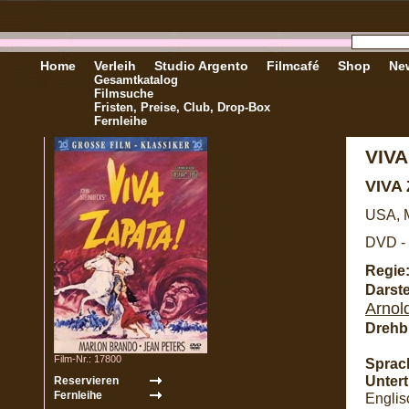
Home
Verleih
Studio Argento
Filmcafé
Shop
New
Gesamtkatalog
Filmsuche
Fristen, Preise, Club, Drop-Box
Fernleihe
VIVA
VIVA
USA, M
DVD - 
Regie
Darste
Arnol
Drehb
Film-Nr.: 17800
Sprac
Unterti
Englis