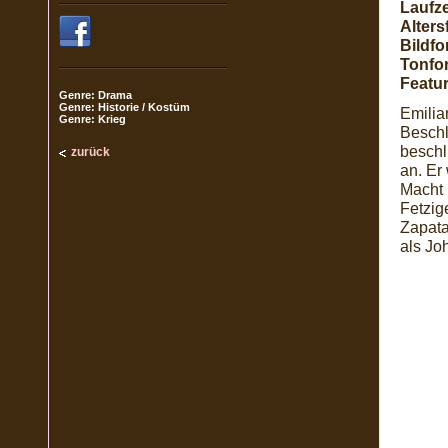
Laufze
Alters
Bildfo
Tonfo
Featur
Genre: Drama
Genre: Historie / Kostüm
Emilia
Genre: Krieg
Beschl
beschl
zurück
an. Er
Macht 
Fetzig
Zapata
als Jo