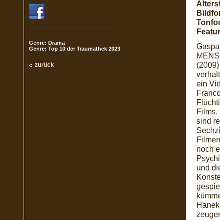
Alters
Bildfo
Tonfo
Featur
Genre: Drama
Gaspar
Genre: Top 10 der Traumathek 2023
MENSC
(2009)
zurück
verhal
ein Vi
Franco
Flücht
Films.
sind re
Sechzi
Filmen
noch e
Psychi
und di
Konste
gespie
kümmer
Haneke
zeugen