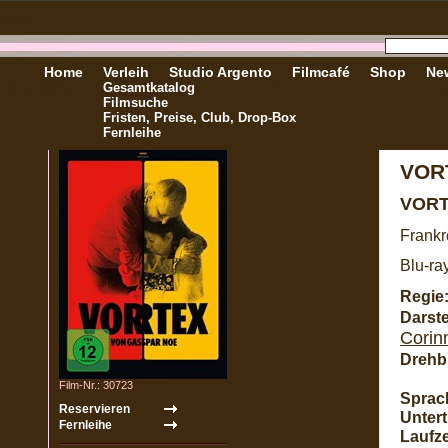
Home
Verleih
Studio Argento
Filmcafé
Shop
New
Gesamtkatalog
Filmsuche
Fristen, Preise, Club, Drop-Box
Fernleihe
VOR
VOR
Frankr
Blu-ra
Regie
Darste
Corin
Drehb
Film-Nr.: 30723
Sprac
Unterti
Laufze