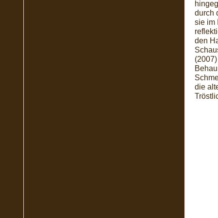
hingeg
durch 
sie im
reflekt
den Ha
Schau
(2007)
Behaup
Schmer
die al
Tröstl