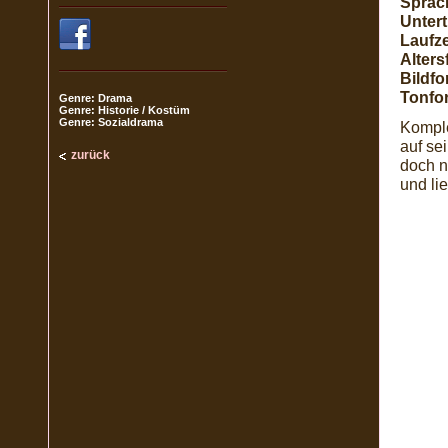
Sprac
Unterti
Laufze
Alters
Bildfo
Tonfo
Genre: Drama
Genre: Historie / Kostüm
Genre: Sozialdrama
Komple
auf se
zurück
doch n
und li