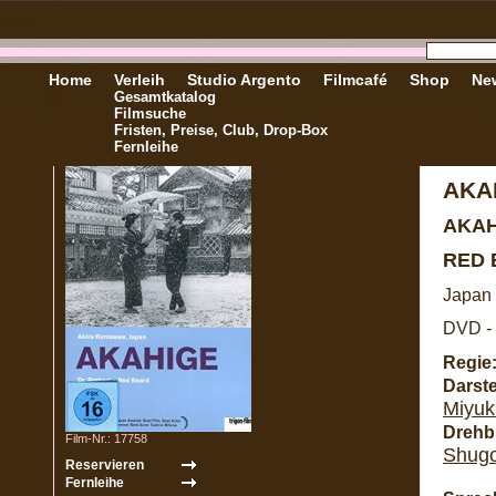
Home
Verleih
Studio Argento
Filmcafé
Shop
New
Gesamtkatalog
Filmsuche
Fristen, Preise, Club, Drop-Box
Fernleihe
AKA
AKA
RED
Japan 
DVD - 
Regie
Darste
Miyuk
Drehb
Film-Nr.: 17758
Shug